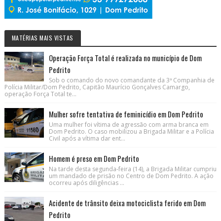
MATÉRIAS MAIS VISTAS
Operação Força Total é realizada no município de Dom
Pedrito
Sob o comando do novo comandante da 3ª Companhia de
Polícia Militar/Dom Pedrito, Capitão Maurício Gonçalves Camargo,
operação Força Total te...
Mulher sofre tentativa de feminicídio em Dom Pedrito
Uma mulher foi vítima de agressão com arma branca em
Dom Pedrito. O caso mobilizou a Brigada Militar e a Polícia
Civil após a vítima dar ent...
Homem é preso em Dom Pedrito
Na tarde desta segunda-feira (14), a Brigada Militar cumpriu
um mandado de prisão no Centro de Dom Pedrito. A ação
ocorreu após diligências ...
Acidente de trânsito deixa motociclista ferido em Dom
Pedrito