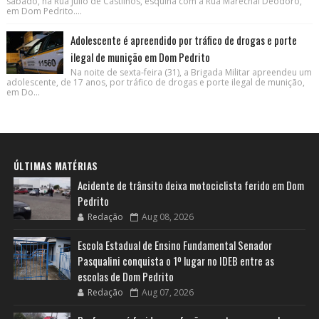
sábado, na Rua Júlio de Castilhos, esquina com a Rua Marechal Deodoro,
em Dom Pedrito....
Adolescente é apreendido por tráfico de drogas e porte
ilegal de munição em Dom Pedrito
Na noite de sexta-feira (31), a Brigada Militar apreendeu um
adolescente, de 17 anos, por tráfico de drogas e porte ilegal de munição,
em Do...
ÚLTIMAS MATÉRIAS
Acidente de trânsito deixa motociclista ferido em Dom
Pedrito
Redação
Aug 08, 2026
Escola Estadual de Ensino Fundamental Senador
Pasqualini conquista o 1º lugar no IDEB entre as
escolas de Dom Pedrito
Redação
Aug 07, 2026