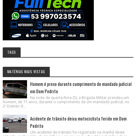
TAGS
MATÉRIAS MAIS VISTAS
Homem é preso durante cumprimento de mandado judicial
em Dom Pedrito
Na noite de quarta-feira (5), a Brigada Militar prendeu um
homem, de 71 anos, durante o cumprimento de um mandado judicial, no
2º Distrito d...
Acidente de trânsito deixa motociclista ferido em Dom
Pedrito
Um acidente de trânsito foi registrado na manhã deste