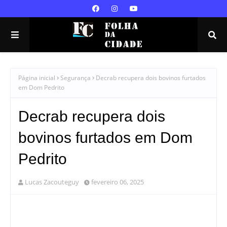
Página inicial
Segurança
Decrab recupera dois bovinos furtados
em Dom Pedrito
Decrab recupera dois
bovinos furtados em Dom
Pedrito
Lucas Zacouteguy
fevereiro 06, 2025