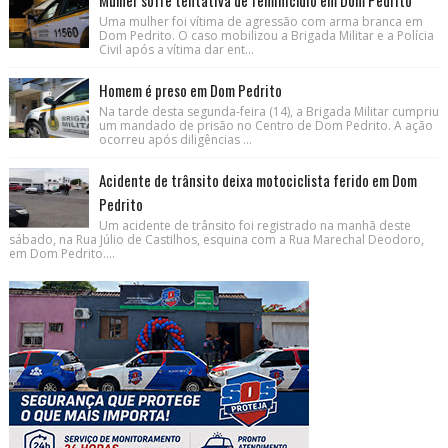
Uma mulher foi vítima de agressão com arma branca em
Dom Pedrito. O caso mobilizou a Brigada Militar e a Polícia
Civil após a vítima dar ent...
Homem é preso em Dom Pedrito
Na tarde desta segunda-feira (14), a Brigada Militar cumpriu
um mandado de prisão no Centro de Dom Pedrito. A ação
ocorreu após diligências ...
Acidente de trânsito deixa motociclista ferido em Dom
Pedrito
Um acidente de trânsito foi registrado na manhã deste
sábado, na Rua Júlio de Castilhos, esquina com a Rua Marechal Deodoro,
em Dom Pedrito....