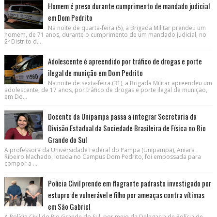
Homem é preso durante cumprimento de mandado judicial
em Dom Pedrito
Na noite de quarta-feira (5), a Brigada Militar prendeu um
homem, de 71 anos, durante o cumprimento de um mandado judicial, no
2º Distrito d...
Adolescente é apreendido por tráfico de drogas e porte
ilegal de munição em Dom Pedrito
Na noite de sexta-feira (31), a Brigada Militar apreendeu um
adolescente, de 17 anos, por tráfico de drogas e porte ilegal de munição,
em Do...
Docente da Unipampa passa a integrar Secretaria da
Divisão Estadual da Sociedade Brasileira de Física no Rio
Grande do Sul
A professora da Universidade Federal do Pampa (Unipampa), Aniara
Ribeiro Machado, lotada no Campus Dom Pedrito, foi empossada para
compor a ...
Polícia Civil prende em flagrante padrasto investigado por
estupro de vulnerável e filho por ameaças contra vítimas
em São Gabriel
A Polícia Civil do Rio Grande do Sul, por meio da Delegacia de Polícia de