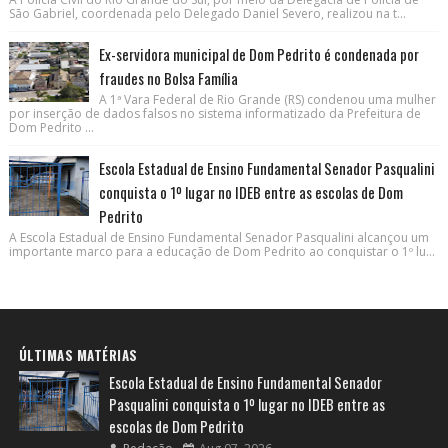
São Gabriel, coordenada pelo Delegado Daniel Severo, realizou na t...
Ex-servidora municipal de Dom Pedrito é condenada por
fraudes no Bolsa Família
A 1ª Vara Federal de Rio Grande (RS) condenou uma mulher
por inserção de dados falsos no sistema informatizado da Prefeitura de
Dom Pedrito ...
Escola Estadual de Ensino Fundamental Senador Pasqualini
conquista o 1º lugar no IDEB entre as escolas de Dom
Pedrito
A Escola Estadual de Ensino Fundamental Senador Pasqualini alcançou um
importante marco para a educação de Dom Pedrito ao conquistar o 1º lu...
ÚLTIMAS MATÉRIAS
Escola Estadual de Ensino Fundamental Senador
Pasqualini conquista o 1º lugar no IDEB entre as
escolas de Dom Pedrito