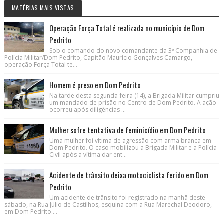
MATÉRIAS MAIS VISTAS
Operação Força Total é realizada no município de Dom
Pedrito
Sob o comando do novo comandante da 3ª Companhia de
Polícia Militar/Dom Pedrito, Capitão Maurício Gonçalves Camargo,
operação Força Total te...
Homem é preso em Dom Pedrito
Na tarde desta segunda-feira (14), a Brigada Militar cumpriu
um mandado de prisão no Centro de Dom Pedrito. A ação
ocorreu após diligências ...
Mulher sofre tentativa de feminicídio em Dom Pedrito
Uma mulher foi vítima de agressão com arma branca em
Dom Pedrito. O caso mobilizou a Brigada Militar e a Polícia
Civil após a vítima dar ent...
Acidente de trânsito deixa motociclista ferido em Dom
Pedrito
Um acidente de trânsito foi registrado na manhã deste
sábado, na Rua Júlio de Castilhos, esquina com a Rua Marechal Deodoro,
em Dom Pedrito....