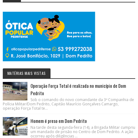
MATÉRIAS MAIS VISTAS
Operação Força Total é realizada no município de Dom
Pedrito
Sob o comando do novo comandante da 3ª Companhia de
Polícia Militar/Dom Pedrito, Capitão Maurício Gonçalves Camargo,
operação Força Total te...
Homem é preso em Dom Pedrito
Na tarde desta segunda-feira (14), a Brigada Militar cumpriu
um mandado de prisão no Centro de Dom Pedrito. A ação
ocorreu após diligências ...