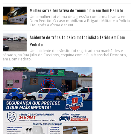
Mulher sofre tentativa de feminicídio em Dom Pedrito
Uma mulher foi vítima de agressão com arma branca em
Dom Pedrito. O caso mobilizou a Brigada Militar e a Polícia
Civil após a vítima dar ent...
Acidente de trânsito deixa motociclista ferido em Dom
Pedrito
Um acidente de trânsito foi registrado na manhã deste
sábado, na Rua Júlio de Castilhos, esquina com a Rua Marechal Deodoro,
em Dom Pedrito....