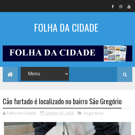
FOLHA DA CIDADE
Cão furtado é localizado no bairro São Gregório
Folha da Cidade
janeiro 07, 2020
Segurança