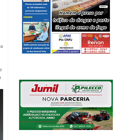
ca
e
m