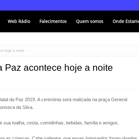
Web Rádio
Falecimentos
Quem somos
Onde Estam
e hoje a noite
 Paz acontece hoje a noite
Natal da Paz 2019.
A cerimônia será realizada na praça General
Fonseca da Silva.
e sua toalha, cesta, comidinhas, bebidas, família e amigos.
ara as crianças. Cabe salientar, que esses brinquedos foram doados