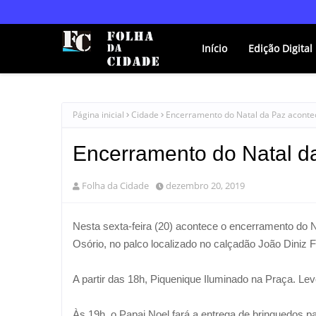
Início
Edição Digital
Página inicial
Cidade
Encerramento do Natal da Paz acontec
Encerramento do Natal da
Folha da Cidade
dezembro 20, 2019
Nesta sexta-feira (20) acontece o encerramento do 
Osório, no palco localizado no calçadão João Diniz 
A partir das 18h, Piquenique Iluminado na Praça. Lev
Às 19h, o Papai Noel fará a entrega de brinquedos p