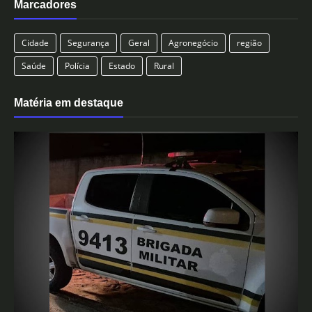
Marcadores
Cidade
Segurança
Geral
Agronegócio
região
Saúde
Polícia
Estado
Rural
Matéria em destaque