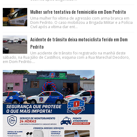
Mulher sofre tentativa de feminicídio em Dom Pedrito
Uma mulher foi vítima de agressão com arma branca em
Dom Pedrito. O caso mobilizou a Brigada Militar e a Polícia
Civil após a vítima dar ent...
Acidente de trânsito deixa motociclista ferido em Dom
Pedrito
Um acidente de trânsito foi registrado na manhã deste
sábado, na Rua Júlio de Castilhos, esquina com a Rua Marechal Deodoro,
em Dom Pedrito....