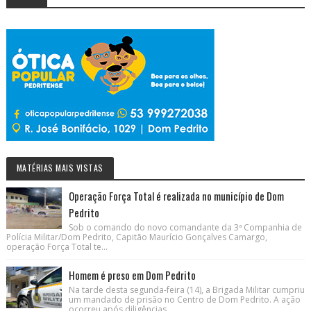
MATÉRIAS MAIS VISTAS
Operação Força Total é realizada no município de Dom
Pedrito
Sob o comando do novo comandante da 3ª Companhia de
Polícia Militar/Dom Pedrito, Capitão Maurício Gonçalves Camargo,
operação Força Total te...
Homem é preso em Dom Pedrito
Na tarde desta segunda-feira (14), a Brigada Militar cumpriu
um mandado de prisão no Centro de Dom Pedrito. A ação
ocorreu após diligências ...