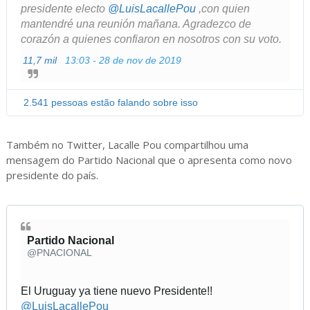
presidente electo 
@
LuisLacallePou
 ,con quien 
mantendré una reunión mañana. Agradezco de 
corazón a quienes confiaron en nosotros con su voto.
11,7 mil
13:03 - 28 de nov de 2019
I
n
f
o
2.541 pessoas estão falando sobre isso
r
m
a
Também no Twitter, Lacalle Pou compartilhou uma
ç
mensagem do Partido Nacional que o apresenta como novo
õ
presidente do país.
e
s
e
p
r
Partido Nacional
i
✔
@PNACIONAL
v
a
c
El Uruguay ya tiene nuevo Presidente!! 
i
@
LuisLacallePou
d