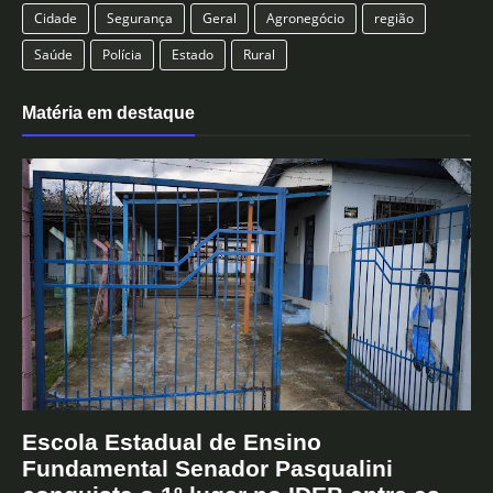
Cidade
Segurança
Geral
Agronegócio
região
Saúde
Polícia
Estado
Rural
Matéria em destaque
Escola Estadual de Ensino
Fundamental Senador Pasqualini