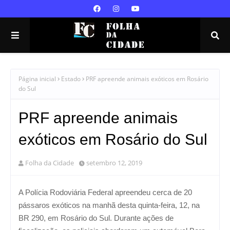
Página inicial
Estado
PRF apreende animais exóticos em Rosário
do Sul
PRF apreende animais
exóticos em Rosário do Sul
Folha da Cidade
setembro 12, 2019
A Polícia Rodoviária Federal apreendeu cerca de 20
pássaros exóticos na manhã desta quinta-feira, 12, na
BR 290, em Rosário do Sul. Durante ações de