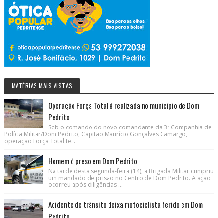
MATÉRIAS MAIS VISTAS
Operação Força Total é realizada no município de Dom
Pedrito
Sob o comando do novo comandante da 3ª Companhia de
Polícia Militar/Dom Pedrito, Capitão Maurício Gonçalves Camargo,
operação Força Total te...
Homem é preso em Dom Pedrito
Na tarde desta segunda-feira (14), a Brigada Militar cumpriu
um mandado de prisão no Centro de Dom Pedrito. A ação
ocorreu após diligências ...
Acidente de trânsito deixa motociclista ferido em Dom
Pedrito