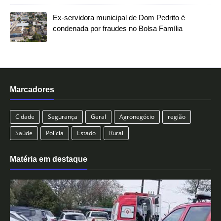
Ex-servidora municipal de Dom Pedrito é
condenada por fraudes no Bolsa Família
Marcadores
Cidade
Segurança
Geral
Agronegócio
região
Saúde
Polícia
Estado
Rural
Matéria em destaque