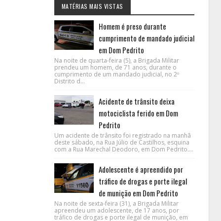
MATÉRIAS MAIS VISTAS
Homem é preso durante
cumprimento de mandado judicial
em Dom Pedrito
Na noite de quarta-feira (5), a Brigada Militar
prendeu um homem, de 71 anos, durante o
cumprimento de um mandado judicial, no 2º
Distrito d...
Acidente de trânsito deixa
motociclista ferido em Dom
Pedrito
Um acidente de trânsito foi registrado na manhã
deste sábado, na Rua Júlio de Castilhos, esquina
com a Rua Marechal Deodoro, em Dom Pedrito....
Adolescente é apreendido por
tráfico de drogas e porte ilegal
de munição em Dom Pedrito
Na noite de sexta-feira (31), a Brigada Militar
apreendeu um adolescente, de 17 anos, por
tráfico de drogas e porte ilegal de munição, em