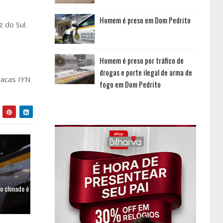
Homem é preso em Dom Pedrito
 do Sul.
e
Homem é preso por tráfico de
drogas e porte ilegal de arma de
lacas IYN
fogo em Dom Pedrito
lo clonado é