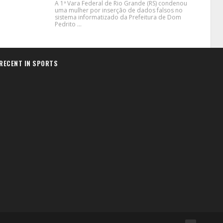
A 1ª Vara Federal de Rio Grande (RS) condenou
uma mulher por inserção de dados falsos no
sistema informatizado da Prefeitura de Dom
Pedrito ...
RECENT IN SPORTS