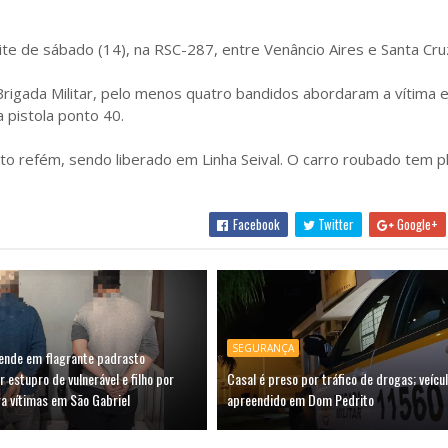
te de sábado (14), na RSC-287, entre Venâncio Aires e Santa Cruz
igada Militar, pelo menos quatro bandidos abordaram a vítima 
 pistola ponto 40.
ito refém, sendo liberado em Linha Seival. O carro roubado tem p
Facebook
Twitter
Google+
SEGURANÇA
prende em flagrante padrasto
r estupro de vulnerável e filho por
Casal é preso por tráfico de drogas; veícu
a vítimas em São Gabriel
apreendido em Dom Pedrito