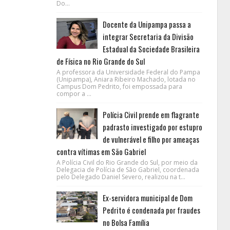
Do...
Docente da Unipampa passa a
integrar Secretaria da Divisão
Estadual da Sociedade Brasileira
de Física no Rio Grande do Sul
A professora da Universidade Federal do Pampa
(Unipampa), Aniara Ribeiro Machado, lotada no
Campus Dom Pedrito, foi empossada para
compor a ...
Polícia Civil prende em flagrante
padrasto investigado por estupro
de vulnerável e filho por ameaças
contra vítimas em São Gabriel
A Polícia Civil do Rio Grande do Sul, por meio da
Delegacia de Polícia de São Gabriel, coordenada
pelo Delegado Daniel Severo, realizou na t...
Ex-servidora municipal de Dom
Pedrito é condenada por fraudes
no Bolsa Família