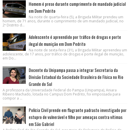
Homem é preso durante cumprimento de mandado judicial
em Dom Pedrito
Na noite de quarta-feira (5), a Brigada Militar prendeu um
homem, de 71 anos, durante o cumprimento de um mandado judicial, no
2º Distrito d...
Adolescente é apreendido por tráfico de drogas e porte
ilegal de munição em Dom Pedrito
Na noite de sexta-feira (31), a Brigada Militar apreendeu um
adolescente, de 17 anos, por tráfico de drogas e porte ilegal de munição,
em Do...
Docente da Unipampa passa a integrar Secretaria da
Divisão Estadual da Sociedade Brasileira de Física no Rio
Grande do Sul
A professora da Universidade Federal do Pampa (Unipampa), Aniara
Ribeiro Machado, lotada no Campus Dom Pedrito, foi empossada para
compor a ...
Polícia Civil prende em flagrante padrasto investigado por
estupro de vulnerável e filho por ameaças contra vítimas
em São Gabriel