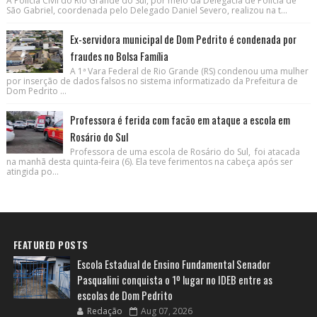
A Polícia Civil do Rio Grande do Sul, por meio da Delegacia de Polícia de
São Gabriel, coordenada pelo Delegado Daniel Severo, realizou na t...
Ex-servidora municipal de Dom Pedrito é condenada por
fraudes no Bolsa Família
A 1ª Vara Federal de Rio Grande (RS) condenou uma mulher
por inserção de dados falsos no sistema informatizado da Prefeitura de
Dom Pedrito ...
Professora é ferida com facão em ataque a escola em
Rosário do Sul
Professora de uma escola de Rosário do Sul, foi atacada
na manhã desta quinta-feira (6). Ela teve ferimentos na cabeça após ser
atingida po...
FEATURED POSTS
Escola Estadual de Ensino Fundamental Senador
Pasqualini conquista o 1º lugar no IDEB entre as
escolas de Dom Pedrito
Redação
Aug 07, 2026