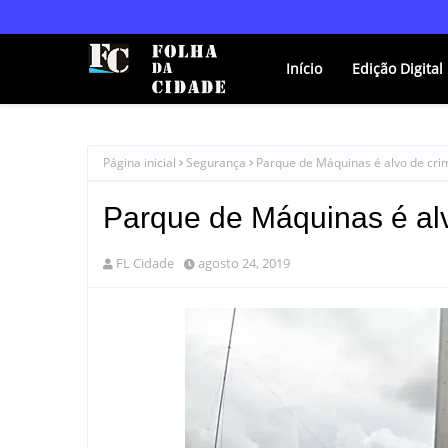
Início
Edição Digital
Página inicial
Segurança
Parque de Máquinas é alvo de cri
Parque de Máquinas é al
FL Cidade
agosto 24, 2019