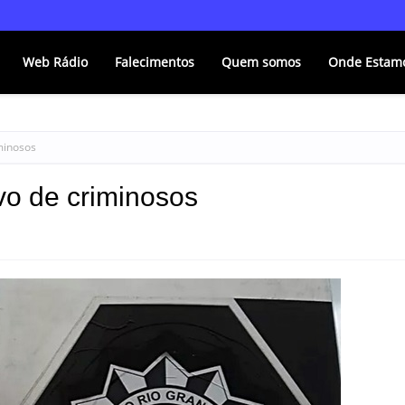
Web Rádio
Falecimentos
Quem somos
Onde Estam
minosos
vo de criminosos