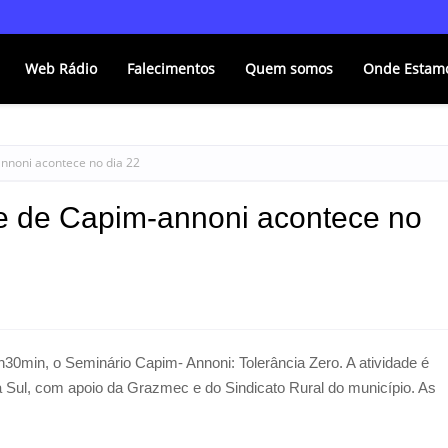
Web Rádio
Falecimentos
Quem somos
Onde Estam
nnoni acontece no dia 22
le de Capim-annoni acontece no
h30min, o Seminário Capim- Annoni: Tolerância Zero. A atividade é
Sul, com apoio da Grazmec e do Sindicato Rural do município. As