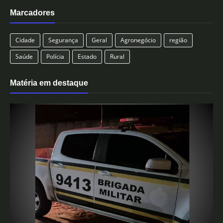
Marcadores
Cidade
Segurança
Geral
Agronegócio
região
Saúde
Polícia
Estado
Rural
Matéria em destaque