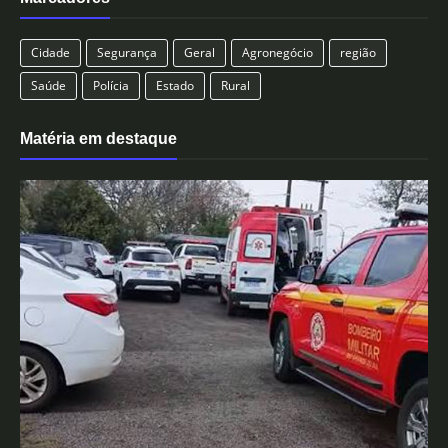
Cidade
Segurança
Geral
Agronegócio
região
Saúde
Polícia
Estado
Rural
Matéria em destaque