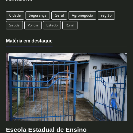
Cidade
Segurança
Geral
Agronegócio
região
Saúde
Polícia
Estado
Rural
Matéria em destaque
Escola Estadual de Ensino