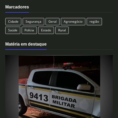
Marcadores
Cidade
Segurança
Geral
Agronegócio
região
Saúde
Polícia
Estado
Rural
Matéria em destaque