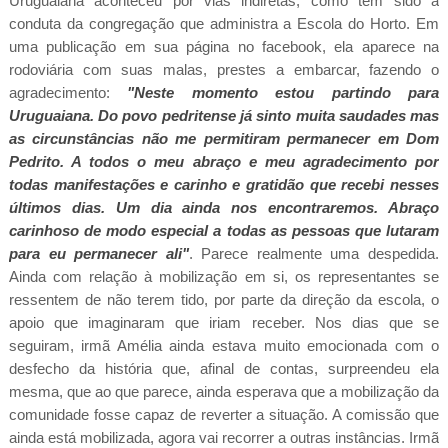
Uruguaiana aconteceu por vias indiretas, como tem sido a
conduta da congregação que administra a Escola do Horto. Em
uma publicação em sua página no facebook, ela aparece na
rodoviária com suas malas, prestes a embarcar, fazendo o
agradecimento:
"Neste momento estou partindo para
Uruguaiana. Do povo pedritense já sinto muita saudades mas
as circunstâncias não me permitiram permanecer em Dom
Pedrito. A todos o meu abraço e meu agradecimento por
todas manifestações e carinho e gratidão que recebi nesses
últimos dias. Um dia ainda nos encontraremos. Abraço
carinhoso de modo especial a todas as pessoas que lutaram
para eu permanecer ali"
. Parece realmente uma despedida.
Ainda com relação à mobilização em si, os representantes se
ressentem de não terem tido, por parte da direção da escola, o
apoio que imaginaram que iriam receber. Nos dias que se
seguiram, irmã Amélia ainda estava muito emocionada com o
desfecho da história que, afinal de contas, surpreendeu ela
mesma, que ao que parece, ainda esperava que a mobilização da
comunidade fosse capaz de reverter a situação. A comissão que
ainda está mobilizada, agora vai recorrer a outras instâncias. Irmã