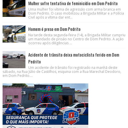
Mulher sofre tentativa de feminicídio em Dom Pedrito
Uma mulher foi vítima de agressão com arma branca em
Dom Pedrito. O caso mobilizou a Brigada Militar e a Polícia
Civil após a vítima dar ent...
Homem é preso em Dom Pedrito
Na tarde desta segunda-feira (14), a Brigada Militar cumpriu
um mandado de prisão no Centro de Dom Pedrito. A ação
ocorreu após diligências ...
Acidente de trânsito deixa motociclista ferido em Dom
Pedrito
Um acidente de trânsito foi registrado na manhã deste
sábado, na Rua Júlio de Castilhos, esquina com a Rua Marechal Deodoro,
em Dom Pedrito....