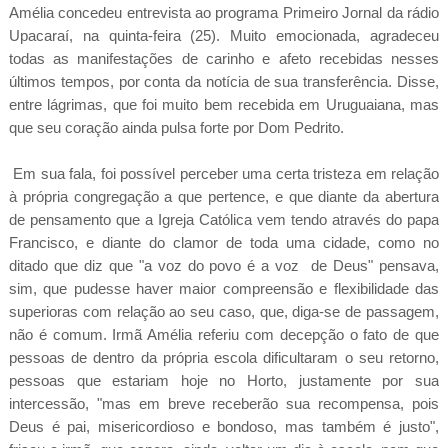
Amélia concedeu entrevista ao programa Primeiro Jornal da rádio
Upacaraí, na quinta-feira (25). Muito emocionada, agradeceu
todas as manifestações de carinho e afeto recebidas nesses
últimos tempos, por conta da notícia de sua transferência. Disse,
entre lágrimas, que foi muito bem recebida em Uruguaiana, mas
que seu coração ainda pulsa forte por Dom Pedrito.
Em sua fala, foi possível perceber uma certa tristeza em relação
à própria congregação a que pertence, e que diante da abertura
de pensamento que a Igreja Católica vem tendo através do papa
Francisco, e diante do clamor de toda uma cidade, como no
ditado que diz que "a voz do povo é a voz de Deus" pensava,
sim, que pudesse haver maior compreensão e flexibilidade das
superioras com relação ao seu caso, que, diga-se de passagem,
não é comum. Irmã Amélia referiu com decepção o fato de que
pessoas de dentro da própria escola dificultaram o seu retorno,
pessoas que estariam hoje no Horto, justamente por sua
intercessão, "mas em breve receberão sua recompensa, pois
Deus é pai, misericordioso e bondoso, mas também é justo",