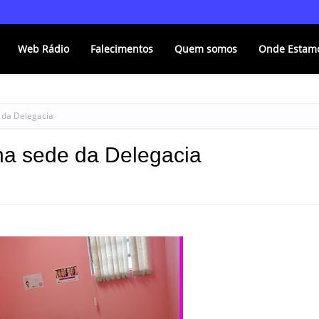
Web Rádio
Falecimentos
Quem somos
Onde Estam
e da Delegacia
 na sede da Delegacia