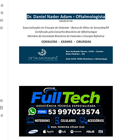
 a
ra
no
as
os
AB
 e