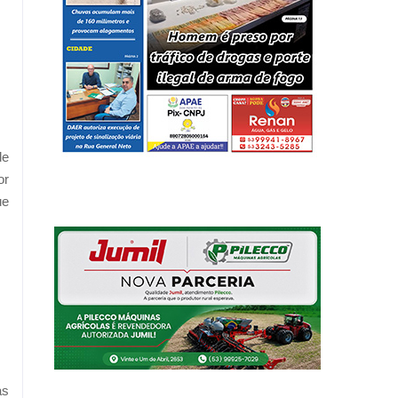
de
or
ue
as