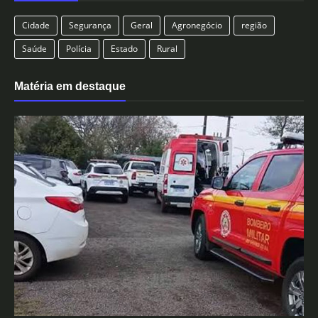
Cidade
Segurança
Geral
Agronegócio
região
Saúde
Polícia
Estado
Rural
Matéria em destaque