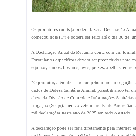
Os produtores rurais já podem fazer a Declaração Anua
começou hoje (1º) e poderá ser feito até o dia 30 de ju
A Declaração Anual de Rebanho conta com um formulário
Formulários específicos devem ser preenchidos para ca
equinos, suínos, bovinos, aves, peixes, abelhas, entre o
“O produtor, além de estar cumprindo uma obrigação san
dados de Defesa Sanitária Animal, possibilitando ter u
chefe da Divisão de Controle e Informações Sanitárias 
Irrigação (Seapi), médico veterinário Paulo André San
mil declarações neste ano de 2025 em todo o estado.
A declaração pode ser feita diretamente pela internet,
de Defesa Agropecuária (SDA) –, através de formulário