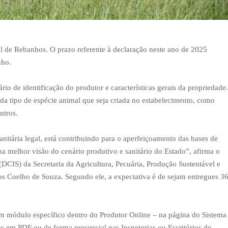
l de Rebanhos. O prazo referente à declaração neste ano de 2025
nho.
 de identificação do produtor e características gerais da propriedade.
da tipo de espécie animal que seja criada no estabelecimento, como
utros.
itária legal, está contribuindo para o aperfeiçoamento das bases de
ma melhor visão do cenário produtivo e sanitário do Estado”, afirma o
(DCIS) da Secretaria da Agricultura, Pecuária, Produção Sustentável e
tos Coelho de Souza. Segundo ele, a expectativa é de sejam entregues 3
 em módulo específico dentro do Produtor Online – na página do Sistema
s em PDF ou de forma presencial nas Inspetorias ou Escritórios de