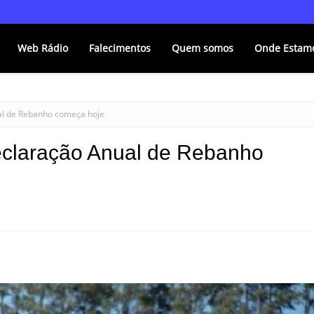
Web Rádio
Falecimentos
Quem somos
Onde Estam
al de Rebanho começa hoje
eclaração Anual de Rebanho