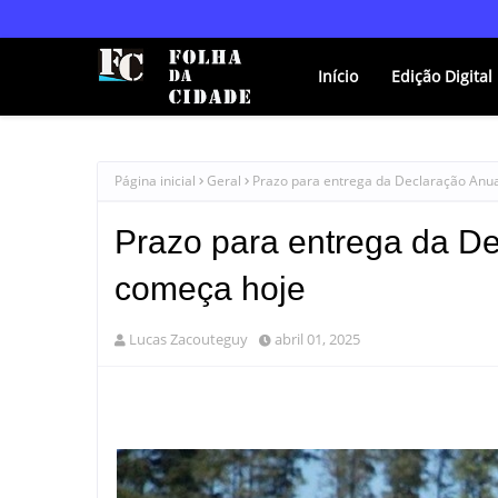
Início
Edição Digital
Página inicial
Geral
Prazo para entrega da Declaração Anu
Prazo para entrega da D
começa hoje
Lucas Zacouteguy
abril 01, 2025