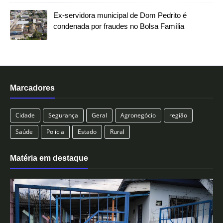
Ex-servidora municipal de Dom Pedrito é
condenada por fraudes no Bolsa Família
Marcadores
Cidade
Segurança
Geral
Agronegócio
região
Saúde
Polícia
Estado
Rural
Matéria em destaque