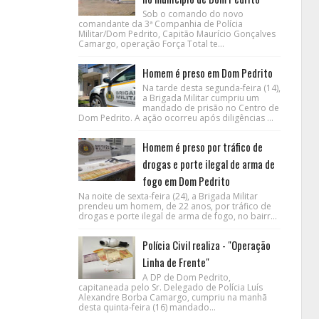
Sob o comando do novo
comandante da 3ª Companhia de Polícia
Militar/Dom Pedrito, Capitão Maurício Gonçalves
Camargo, operação Força Total te...
Homem é preso em Dom Pedrito
Na tarde desta segunda-feira (14),
a Brigada Militar cumpriu um
mandado de prisão no Centro de
Dom Pedrito. A ação ocorreu após diligências ...
Homem é preso por tráfico de
drogas e porte ilegal de arma de
fogo em Dom Pedrito
Na noite de sexta-feira (24), a Brigada Militar
prendeu um homem, de 22 anos, por tráfico de
drogas e porte ilegal de arma de fogo, no bairr...
Polícia Civil realiza - "Operação
Linha de Frente"
A DP de Dom Pedrito,
capitaneada pelo Sr. Delegado de Polícia Luís
Alexandre Borba Camargo, cumpriu na manhã
desta quinta-feira (16) mandado...