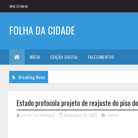
ONDE ESTAMOS
FOLHA DA CIDADE
INÍCIO
EDIÇÃO DIGITAL
FALECIMENTOS
Breaking News
Estado protocola projeto de reajuste do piso d
Lucas Zacouteguy
fevereiro 05, 2025
Geral