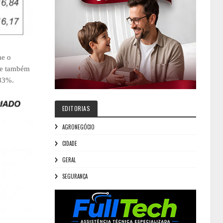
me o
ste também
,83%.
EDITORIAS
AGRONEGÓCIO
CIDADE
GERAL
SEGURANÇA