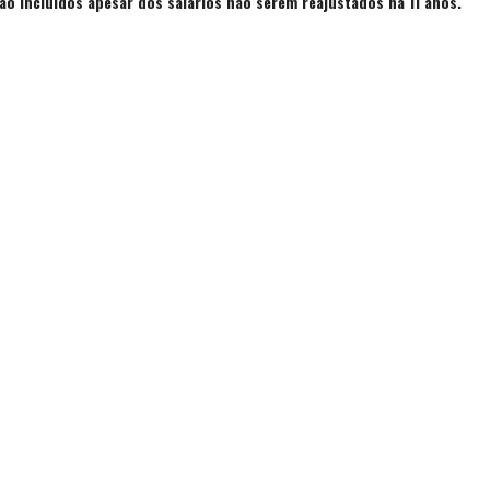
o incluídos apesar dos salários não serem reajustados há 11 anos.