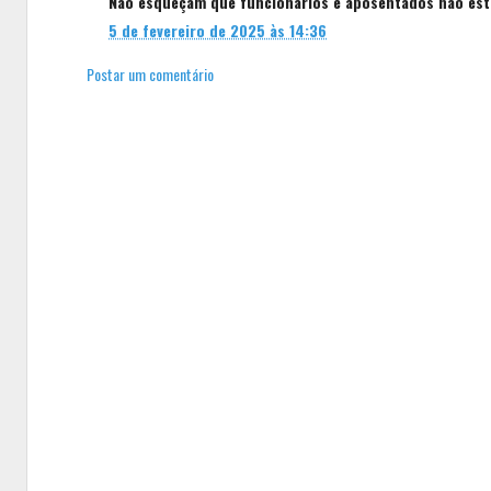
Não esqueçam que funcionários e aposentados não estã
5 de fevereiro de 2025 às 14:36
Postar um comentário