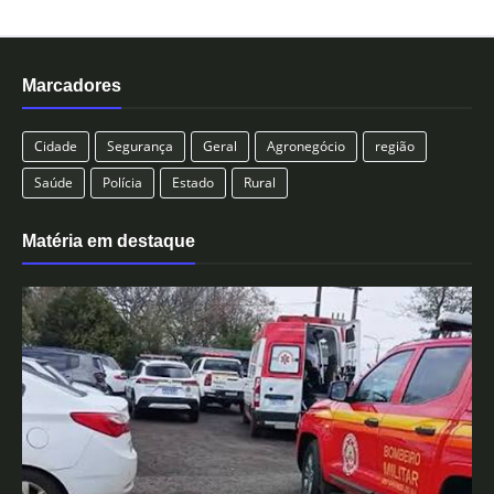
Marcadores
Cidade
Segurança
Geral
Agronegócio
região
Saúde
Polícia
Estado
Rural
Matéria em destaque