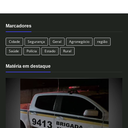
Marcadores
Cidade
Segurança
Geral
Agronegócio
região
Saúde
Polícia
Estado
Rural
Matéria em destaque