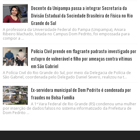
Docente da Unipampa passa a integrar Secretaria da
Divisão Estadual da Sociedade Brasileira de Física no Rio
Grande do Sul
A professora da Universidade Federal do Pampa (Unipampa), Aniara
Ribeiro Machado, lotada no Campus Dom Pedrito, foi empossada para
compor a ...
Polícia Civil prende em flagrante padrasto investigado por
estupro de vulnerável e filho por ameaças contra vítimas
em São Gabriel
A Polícia Civil do Rio Grande do Sul, por meio da Delegacia de Polícia de
São Gabriel, coordenada pelo Delegado Daniel Severo, realizou na t...
Ex-servidora municipal de Dom Pedrito é condenada por
fraudes no Bolsa Família
A 1ª Vara Federal de Rio Grande (RS) condenou uma mulher
por inserção de dados falsos no sistema informatizado da Prefeitura de
Dom Pedrito ...