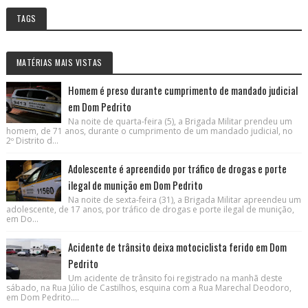
TAGS
MATÉRIAS MAIS VISTAS
Homem é preso durante cumprimento de mandado judicial
em Dom Pedrito
Na noite de quarta-feira (5), a Brigada Militar prendeu um
homem, de 71 anos, durante o cumprimento de um mandado judicial, no
2º Distrito d...
Adolescente é apreendido por tráfico de drogas e porte
ilegal de munição em Dom Pedrito
Na noite de sexta-feira (31), a Brigada Militar apreendeu um
adolescente, de 17 anos, por tráfico de drogas e porte ilegal de munição,
em Do...
Acidente de trânsito deixa motociclista ferido em Dom
Pedrito
Um acidente de trânsito foi registrado na manhã deste
sábado, na Rua Júlio de Castilhos, esquina com a Rua Marechal Deodoro,
em Dom Pedrito....