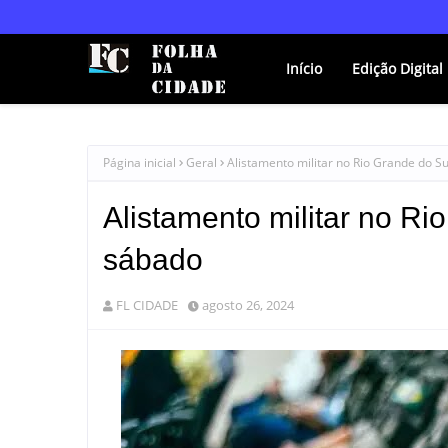
Início
Edição Digital
Página inicial
Geral
Alistamento militar no Rio Grande do Su
Alistamento militar no Ri
sábado
FL CIDADE
agosto 26, 2024