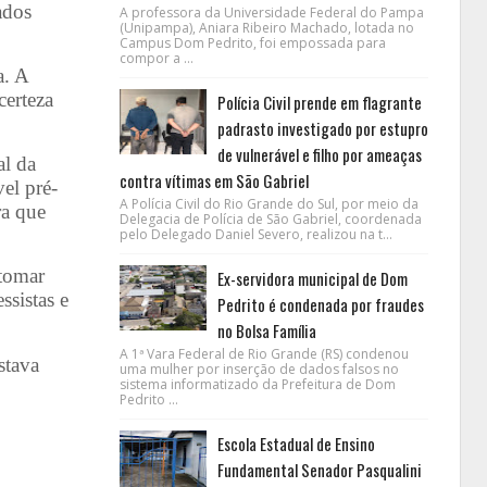
ados
A professora da Universidade Federal do Pampa
(Unipampa), Aniara Ribeiro Machado, lotada no
Campus Dom Pedrito, foi empossada para
compor a ...
a. A
certeza
Polícia Civil prende em flagrante
padrasto investigado por estupro
de vulnerável e filho por ameaças
al da
contra vítimas em São Gabriel
el pré-
A Polícia Civil do Rio Grande do Sul, por meio da
ra que
Delegacia de Polícia de São Gabriel, coordenada
pelo Delegado Daniel Severo, realizou na t...
 tomar
Ex-servidora municipal de Dom
ssistas e
Pedrito é condenada por fraudes
no Bolsa Família
A 1ª Vara Federal de Rio Grande (RS) condenou
stava
uma mulher por inserção de dados falsos no
sistema informatizado da Prefeitura de Dom
Pedrito ...
Escola Estadual de Ensino
Fundamental Senador Pasqualini