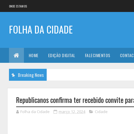
ONDE ESTAMOS
FOLHA DA CIDADE
HOME
EDIÇÃO DIGITAL
FALECIMENTOS
CONTAC
Breaking News
Republicanos confirma ter recebido convite pa
Folha da Cidade
março 12, 2024
Cidade