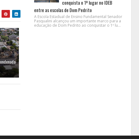
conquista o 1º lugar no IDEB
entre as escolas de Dom Pedrito
A Escola Estadual de Ensino Fundamental Senador
Pasqualini alcançou um importante marco para a
educação de Dom Pedrito ao conquistar o 1º lu...
condenada