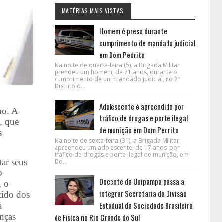
MATÉRIAS MAIS VISTAS
Homem é preso durante
cumprimento de mandado judicial
em Dom Pedrito
Na noite de quarta-feira (5), a Brigada Militar
prendeu um homem, de 71 anos, durante o
cumprimento de um mandado judicial, no 2º
Distrito d...
Adolescente é apreendido por
no. A
tráfico de drogas e porte ilegal
, que
de munição em Dom Pedrito
s
Na noite de sexta-feira (31), a Brigada Militar
apreendeu um adolescente, de 17 anos, por
tráfico de drogas e porte ilegal de munição, em
tar seus
Do...
o
Docente da Unipampa passa a
, o
integrar Secretaria da Divisão
tido dos
Estadual da Sociedade Brasileira
a
anças
de Física no Rio Grande do Sul