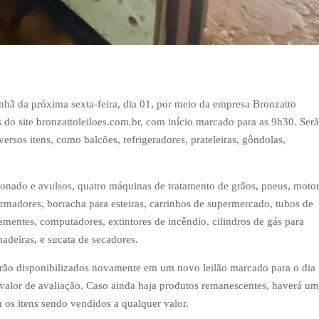
anhã da próxima sexta-feira, dia 01, por meio da empresa Bronzatto
és do site bronzattoleiloes.com.br, com início marcado para as 9h30. Ser
rsos itens, como balcões, refrigeradores, prateleiras, gôndolas,
ionado e avulsos, quatro máquinas de tratamento de grãos, pneus, moto
formadores, borracha para esteiras, carrinhos de supermercado, tubos de
ementes, computadores, extintores de incêndio, cilindros de gás para
adeiras, e sucata de secadores.
 serão disponibilizados novamente em um novo leilão marcado para o dia
alor de avaliação. Caso ainda haja produtos remanescentes, haverá um
om os itens sendo vendidos a qualquer valor.