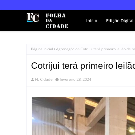
Início
Edição Digital
Página inicial
Agronegócio
Cotrijui terá primeiro leilão de 
Cotrijui terá primeiro leil
FL Cidade
fevereiro 28, 2024