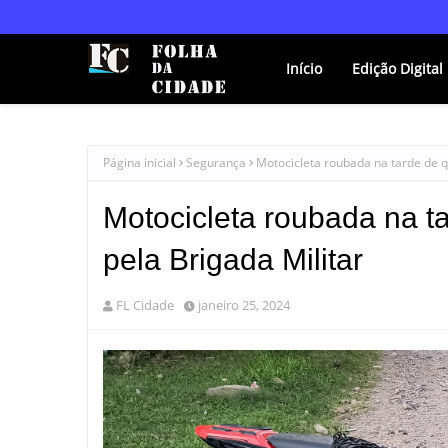
Início
Edição Digital
Página inicial
Segurança
Motocicleta roubada na tarde de q
Motocicleta roubada na ta
pela Brigada Militar
FL Cidade
janeiro 25, 2024