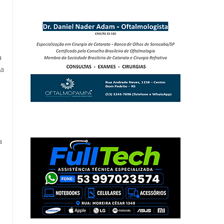
a
na
a