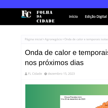
Início
Edição Digital
Página inicial
Agronegócio
Onda de calor e temporais isola
Onda de calor e temporai
nos próximos dias
FL Cidade
dezembro 15, 2023