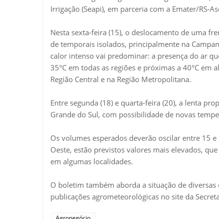
Irrigação (Seapi), em parceria com a Emater/RS-Asc
Nesta sexta-feira (15), o deslocamento de uma fre
de temporais isolados, principalmente na Campanh
calor intenso vai predominar: a presença do ar q
35°C em todas as regiões e próximas a 40°C em a
Região Central e na Região Metropolitana.
Entre segunda (18) e quarta-feira (20), a lenta pr
Grande do Sul, com possibilidade de novas tempes
Os volumes esperados deverão oscilar entre 15 e
Oeste, estão previstos valores mais elevados, q
em algumas localidades.
O boletim também aborda a situação de diversas 
publicações agrometeorológicas no site da Secretar
Agronegócio