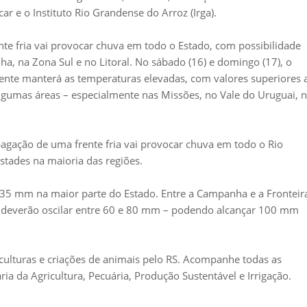
ar e o Instituto Rio Grandense do Arroz (Irga).
nte fria vai provocar chuva em todo o Estado, com possibilidade
a, na Zona Sul e no Litoral. No sábado (16) e domingo (17), o
uente manterá as temperaturas elevadas, com valores superiores 
lgumas áreas – especialmente nas Missões, no Vale do Uruguai, 
opagação de uma frente fria vai provocar chuva em todo o Rio
tades na maioria das regiões.
 35 mm na maior parte do Estado. Entre a Campanha e a Fronteir
ue deverão oscilar entre 60 e 80 mm – podendo alcançar 100 mm
culturas e criações de animais pelo RS. Acompanhe todas as
ia da Agricultura, Pecuária, Produção Sustentável e Irrigação.