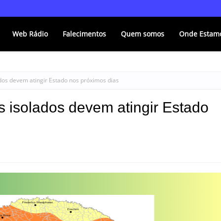
Web Rádio
Falecimentos
Quem somos
Onde Estam
dos devem atingir Estado nos próximos dias
s isolados devem atingir Estado