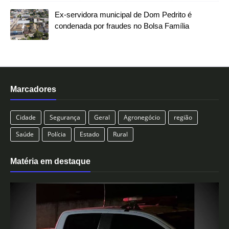
Ex-servidora municipal de Dom Pedrito é
condenada por fraudes no Bolsa Família
Marcadores
Cidade
Segurança
Geral
Agronegócio
região
Saúde
Polícia
Estado
Rural
Matéria em destaque