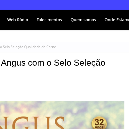
Web Rádio
Falecimentos
Quem somos
Onde Estam
o Selo Seleção Qualidade de Carne
s Angus com o Selo Seleção