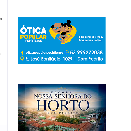
rá
a
e
-