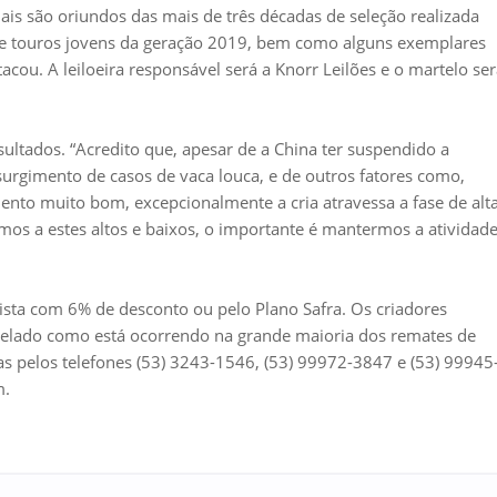
ais são oriundos das mais de três décadas de seleção realizada
 de touros jovens da geração 2019, bem como alguns exemplares
cou. A leiloeira responsável será a Knorr Leilões e o martelo se
sultados. “Acredito que, apesar de a China ter suspendido a
urgimento de casos de vaca louca, e de outros fatores como,
nto muito bom, excepcionalmente a cria atravessa a fase de alt
mos a estes altos e baixos, o importante é mantermos a atividad
ista com 6% de desconto ou pelo Plano Safra. Os criadores
lado como está ocorrendo na grande maioria dos remates de
s pelos telefones (53) 3243-1546, (53) 99972-3847 e (53) 99945
m.