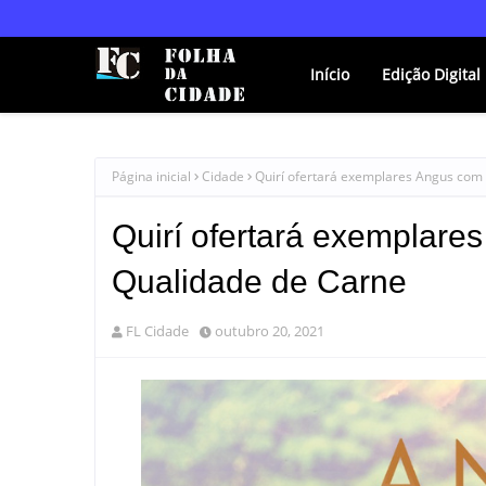
Início
Edição Digital
Página inicial
Cidade
Quirí ofertará exemplares Angus com 
Quirí ofertará exemplare
Qualidade de Carne
FL Cidade
outubro 20, 2021