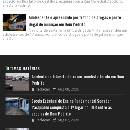
sábado, na Rua Júlio de Castilhos, esquina com a Rua Marechal Deodoro,
em Dom Pedrito....
Adolescente é apreendido por tráfico de drogas e porte
ilegal de munição em Dom Pedrito
Na noite de sexta-feira (31), a Brigada Militar apreendeu um
adolescente, de 17 anos, por tráfico de drogas e porte ilegal de munição,
em Do...
ÚLTIMAS MATÉRIAS
Acidente de trânsito deixa motociclista ferido em Dom
Pedrito
Redação
Aug 08, 2026
Escola Estadual de Ensino Fundamental Senador
Pasqualini conquista o 1º lugar no IDEB entre as
escolas de Dom Pedrito
Redação
Aug 07, 2026