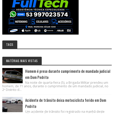
TAGS
MATÉRIAS MAIS VISTAS
Homem é preso durante cumprimento de mandado judicial
em Dom Pedrito
Na noite de quarta-feira (5), a Brigada Militar prendeu um
homem, de 71 anos, durante o cumprimento de um mandado judicial, no
2º Distrito d...
Acidente de trânsito deixa motociclista ferido em Dom
Pedrito
Um acidente de trânsito foi registrado na manhã deste