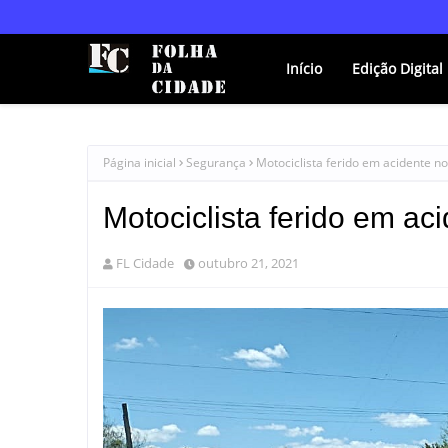
Início
Edição Digital
Página inicial
Segurança
Motociclista ferido em acidente n
Motociclista ferido em ac
FL Cidade
outubro 21, 2021