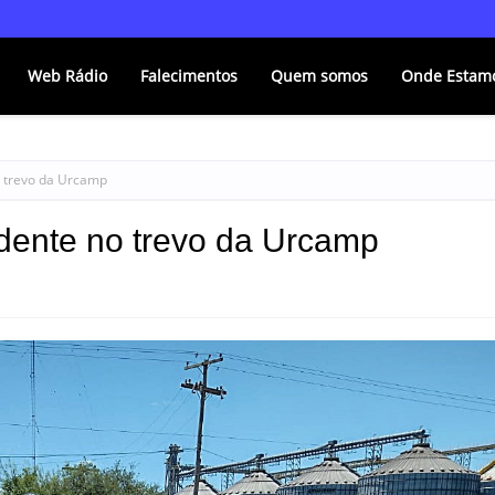
Web Rádio
Falecimentos
Quem somos
Onde Estam
o trevo da Urcamp
idente no trevo da Urcamp