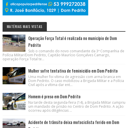
MATÉRIAS MAIS VISTAS
Operação Força Total é realizada no município de Dom
Pedrito
Sob o comando do novo comandante da 3ª Companhia de
Polícia Militar/Dom Pedrito, Capitão Maurício Gonçalves Camargo,
operação Força Total te...
Mulher sofre tentativa de feminicídio em Dom Pedrito
Uma mulher foi vítima de agressão com arma branca em
Dom Pedrito. O caso mobilizou a Brigada Militar e a Polícia
Civil após a vítima dar ent...
Homem é preso em Dom Pedrito
Na tarde desta segunda-feira (14), a Brigada Militar cumpriu
um mandado de prisão no Centro de Dom Pedrito. A ação
ocorreu após diligências ...
Acidente de trânsito deixa motociclista ferido em Dom