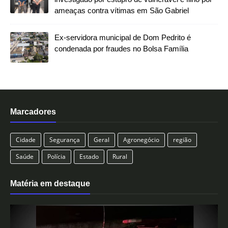
ameaças contra vítimas em São Gabriel
Ex-servidora municipal de Dom Pedrito é
condenada por fraudes no Bolsa Família
Marcadores
Cidade
Segurança
Geral
Agronegócio
região
Saúde
Polícia
Estado
Rural
Matéria em destaque