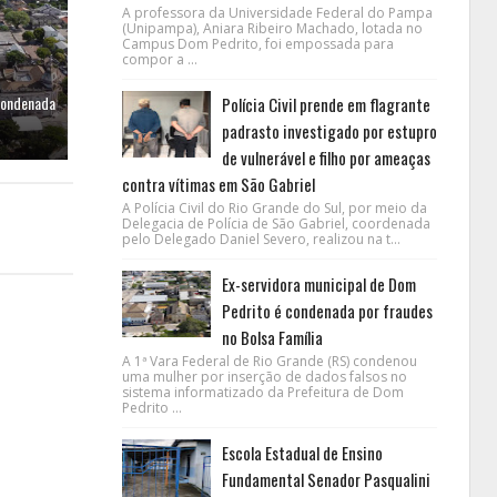
A professora da Universidade Federal do Pampa
(Unipampa), Aniara Ribeiro Machado, lotada no
Campus Dom Pedrito, foi empossada para
compor a ...
condenada
Polícia Civil prende em flagrante
padrasto investigado por estupro
de vulnerável e filho por ameaças
contra vítimas em São Gabriel
A Polícia Civil do Rio Grande do Sul, por meio da
Delegacia de Polícia de São Gabriel, coordenada
pelo Delegado Daniel Severo, realizou na t...
Ex-servidora municipal de Dom
Pedrito é condenada por fraudes
no Bolsa Família
A 1ª Vara Federal de Rio Grande (RS) condenou
uma mulher por inserção de dados falsos no
sistema informatizado da Prefeitura de Dom
Pedrito ...
Escola Estadual de Ensino
Fundamental Senador Pasqualini