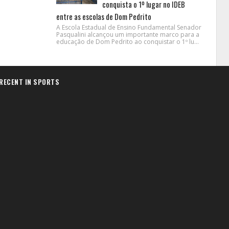
conquista o 1º lugar no IDEB
entre as escolas de Dom Pedrito
A Escola Estadual de Ensino Fundamental Senador
Pasqualini alcançou um importante marco para a
educação de Dom Pedrito ao conquistar o 1º lu...
RECENT IN SPORTS