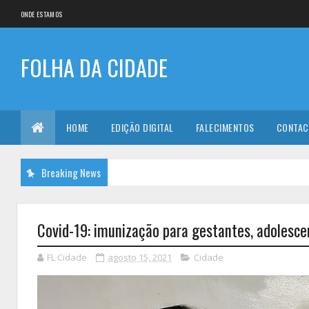
ONDE ESTAMOS
FOLHA DA CIDADE
HOME
EDIÇÃO DIGITAL
FALECIMENTOS
CONTAC
Breaking News
Covid-19: imunização para gestantes, adolesc
FL Cidade
agosto 15, 2021
Cidade