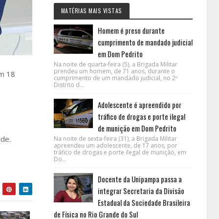
MATÉRIAS MAIS VISTAS
Homem é preso durante
cumprimento de mandado judicial
em Dom Pedrito
Na noite de quarta-feira (5), a Brigada Militar
prendeu um homem, de 71 anos, durante o
om 18
cumprimento de um mandado judicial, no 2º
Distrito d...
Adolescente é apreendido por
tráfico de drogas e porte ilegal
de munição em Dom Pedrito
de.
Na noite de sexta-feira (31), a Brigada Militar
apreendeu um adolescente, de 17 anos, por
tráfico de drogas e porte ilegal de munição, em
Do...
Docente da Unipampa passa a
integrar Secretaria da Divisão
Estadual da Sociedade Brasileira
de Física no Rio Grande do Sul