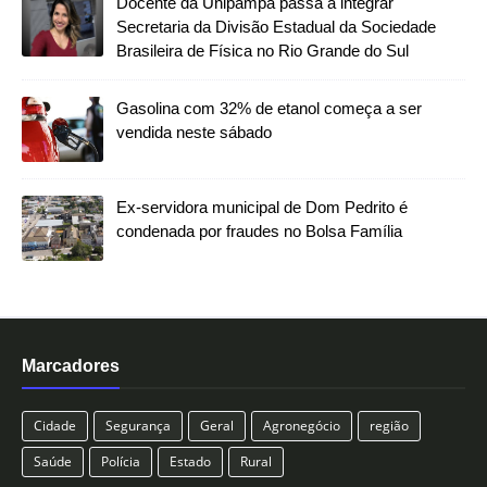
Docente da Unipampa passa a integrar
Secretaria da Divisão Estadual da Sociedade
Brasileira de Física no Rio Grande do Sul
Gasolina com 32% de etanol começa a ser
vendida neste sábado
Ex-servidora municipal de Dom Pedrito é
condenada por fraudes no Bolsa Família
Marcadores
Cidade
Segurança
Geral
Agronegócio
região
Saúde
Polícia
Estado
Rural