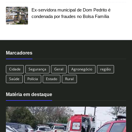
Ex-servidora municipal de Dom Pedrito é
condenada por fraudes no Bolsa Família
Marcadores
Cidade
Segurança
Geral
Agronegócio
região
Saúde
Polícia
Estado
Rural
Matéria em destaque