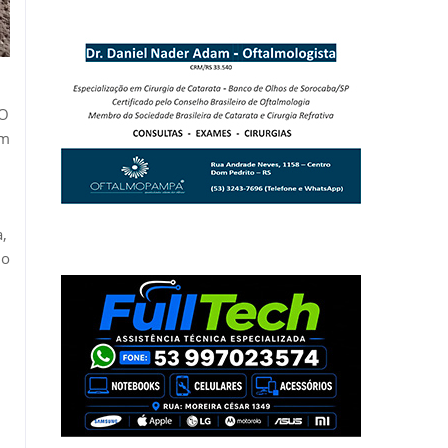
 O
am
a,
 o