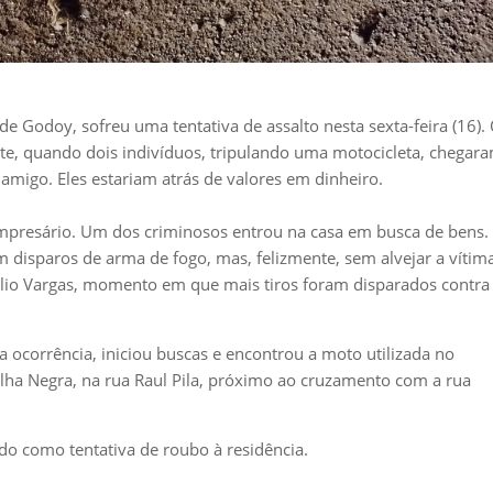
 Godoy, sofreu uma tentativa de assalto nesta sexta-feira (16).
noite, quando dois indivíduos, tripulando uma motocicleta, chegar
migo. Eles estariam atrás de valores em dinheiro.
empresário. Um dos criminosos entrou na casa em busca de bens.
m disparos de arma de fogo, mas, felizmente, sem alvejar a vítim
úlio Vargas, momento em que mais tiros foram disparados contra
a ocorrência, iniciou buscas e encontrou a moto utilizada no
a Negra, na rua Raul Pila, próximo ao cruzamento com a rua
trado como tentativa de roubo à residência.