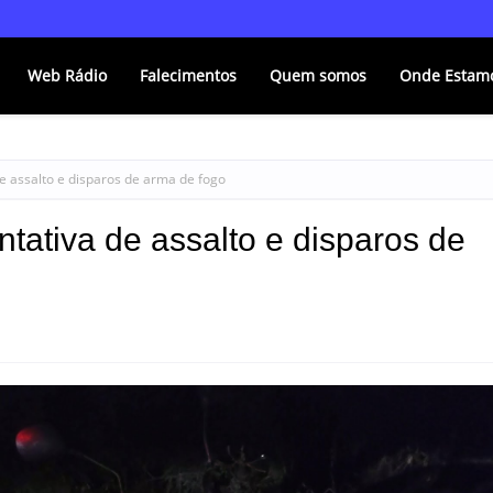
Web Rádio
Falecimentos
Quem somos
Onde Estam
de assalto e disparos de arma de fogo
ntativa de assalto e disparos de