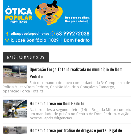
MATÉRIAS MAIS VISTAS
Operação Força Total é realizada no município de Dom
Pedrito
Sob o comando do novo comandante da 3ª Companhia de
Polícia Militar/Dom Pedrito, Capitão Maurício Gonçalves Camargo,
operação Força Total te...
Homem é preso em Dom Pedrito
Na tarde desta segunda-feira (14), a Brigada Militar cumpriu
um mandado de prisão no Centro de Dom Pedrito. A ação
ocorreu após diligências ...
Homem é preso por tráfico de drogas e porte ilegal de