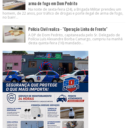
arma de fogo em Dom Pedrito
Na noite de sexta-feira (24), a Brigada Militar prendeu um
homem, de 22 anos, por tráfico de drogas e porte ilegal de arma de fogo,
no bairr...
Polícia Civil realiza - "Operação Linha de Frente"
A DP de Dom Pedrito, capitaneada pelo Sr. Delegado de
Polícia Luís Alexandre Borba Camargo, cumpriu na manhã
desta quinta-feira (16) mandado...