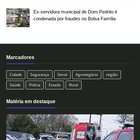
Ex-servidora municipal de Dom Pedrito é
condenada por fraudes no Bolsa Família
Marcadores
Cidade
Segurança
Geral
Agronegócio
região
Saúde
Polícia
Estado
Rural
Matéria em destaque