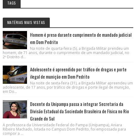
TAGS
MATÉRIAS MAIS VISTAS
Homem é preso durante cumprimento de mandado judicial
em Dom Pedrito
Na noite de quarta-feira (5), a Brigada Militar prendeu um
homem, de 71 anos, durante o cumprimento de um mandado judicial, no
2º Distrito d...
Adolescente é apreendido por tráfico de drogas e porte
ilegal de munição em Dom Pedrito
Na noite de sexta-feira (31), a Brigada Militar apreendeu um
adolescente, de 17 anos, por tráfico de drogas e porte ilegal de munição,
em Do...
Docente da Unipampa passa a integrar Secretaria da
Divisão Estadual da Sociedade Brasileira de Física no Rio
Grande do Sul
A professora da Universidade Federal do Pampa (Unipampa), Aniara
Ribeiro Machado, lotada no Campus Dom Pedrito, foi empossada para
compor a ...