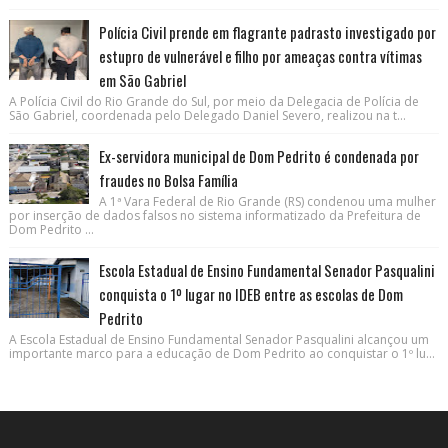
Polícia Civil prende em flagrante padrasto investigado por
estupro de vulnerável e filho por ameaças contra vítimas
em São Gabriel
A Polícia Civil do Rio Grande do Sul, por meio da Delegacia de Polícia de
São Gabriel, coordenada pelo Delegado Daniel Severo, realizou na t...
Ex-servidora municipal de Dom Pedrito é condenada por
fraudes no Bolsa Família
A 1ª Vara Federal de Rio Grande (RS) condenou uma mulher
por inserção de dados falsos no sistema informatizado da Prefeitura de
Dom Pedrito ...
Escola Estadual de Ensino Fundamental Senador Pasqualini
conquista o 1º lugar no IDEB entre as escolas de Dom
Pedrito
A Escola Estadual de Ensino Fundamental Senador Pasqualini alcançou um
importante marco para a educação de Dom Pedrito ao conquistar o 1º lu...