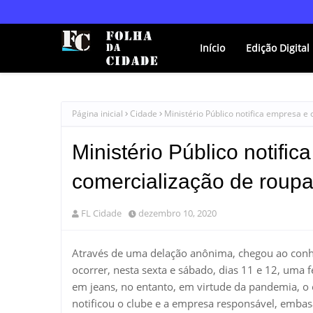
Início
Edição Digital
Página inicial
Cidade
Ministério Público notifica empresa e
Ministério Público notific
comercialização de roup
FL Cidade
dezembro 10, 2020
Através de uma delação anônima, chegou ao conh
ocorrer, nesta sexta e sábado, dias 11 e 12, uma 
em jeans, no entanto, em virtude da pandemia, o 
notificou o clube e a empresa responsável, emb