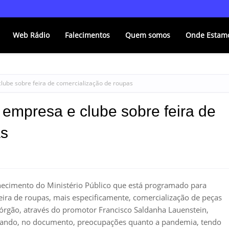
Web Rádio
Falecimentos
Quem somos
Onde Estam
 clube sobre feira de comercialização de roupas
a empresa e clube sobre feira de
as
ecimento do Ministério Público que está programado para
feira de roupas, mais especificamente, comercialização de peças
órgão, através do promotor Francisco Saldanha Lauenstein,
asando, no documento, preocupações quanto a pandemia, tendo