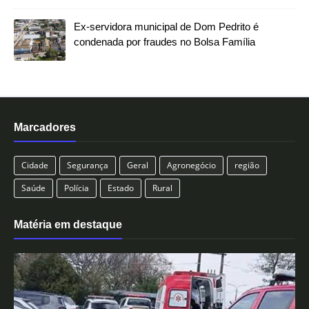
Ex-servidora municipal de Dom Pedrito é
condenada por fraudes no Bolsa Família
Marcadores
Cidade
Segurança
Geral
Agronegócio
região
Saúde
Polícia
Estado
Rural
Matéria em destaque